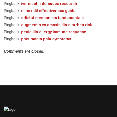
Pingback:
ivermectin demodex research
Pingback:
minoxidil effectiveness guide
Pingback:
orlistat mechanism fundamentals
Pingback:
augmentin vs amoxicillin diarrhea risk
Pingback:
penicillin allergy immune response
Pingback:
pneumonia pain symptoms
Comments are closed.