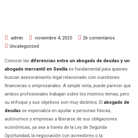
en
admin
noviembre 4, 2025
26 comentarios
Diferencias
Uncategorized
entre
Conocer las
diferencias entre un abogado de deudas y un
un
abogado mercantil en Sevilla
es fundamental para quienes
abogado
buscan asesoramiento legal relacionado con cuestiones
de
financieras o empresariales. A simple vista, puede parecer que
deudas
ambos profesionales trabajan sobre los mismos temas, pero
y
su enfoque y sus objetivos son muy distintos. El
abogado de
un
deudas
se especializa en ayudar a personas físicas,
abogado
autónomos y empresas a liberarse de sus obligaciones
mercantil
económicas, ya sea a través de la Ley de Segunda
en
Oportunidad, la negociación con acreedores o la
Sevilla