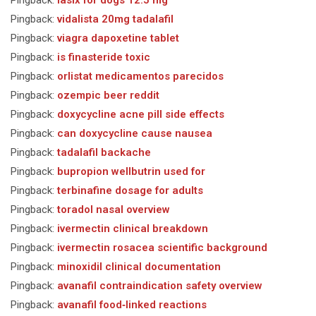
Pingback:
lasix for dogs 12.5 mg
Pingback:
vidalista 20mg tadalafil
Pingback:
viagra dapoxetine tablet
Pingback:
is finasteride toxic
Pingback:
orlistat medicamentos parecidos
Pingback:
ozempic beer reddit
Pingback:
doxycycline acne pill side effects
Pingback:
can doxycycline cause nausea
Pingback:
tadalafil backache
Pingback:
bupropion wellbutrin used for
Pingback:
terbinafine dosage for adults
Pingback:
toradol nasal overview
Pingback:
ivermectin clinical breakdown
Pingback:
ivermectin rosacea scientific background
Pingback:
minoxidil clinical documentation
Pingback:
avanafil contraindication safety overview
Pingback:
avanafil food‑linked reactions