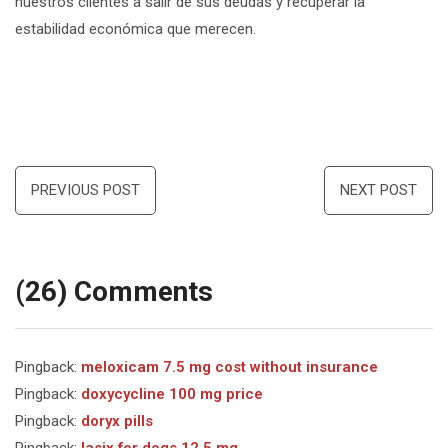
nuestros clientes a salir de sus deudas y recuperar la
estabilidad económica que merecen.
Navegación
PREVIOUS POST
NEXT POST
de
entradas
(26) Comments
Pingback:
meloxicam 7.5 mg cost without insurance
Pingback:
doxycycline 100 mg price
Pingback:
doryx pills