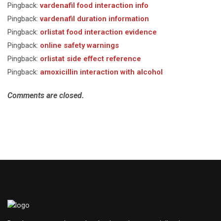
Pingback:
vardenafil food interaction info
Pingback:
vardenafil duration information
Pingback:
orlistat food interaction evidence
Pingback:
online safety warnings
Pingback:
orlistat side effect reference
Pingback:
amoxicillin interaction with alcohol
Comments are closed.