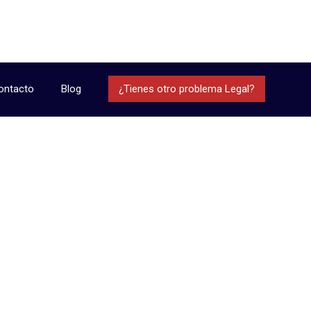
ontacto
Blog
¿Tienes otro problema Legal?
omo saber que deudas ten
>
Blog
>
Uncategorized
>
Como saber que deudas 