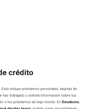
de crédito
po. Esto incluye préstamos personales, tarjetas de
ue has trabajado y solicita información sobre tus
ito o los préstamos de bajo monto. En
Deudasno
,
qué deudas tengo
, podrás crear una estrategia