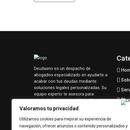
de
entradas
Cat
Deudasno es un despacho de
Ho
abogados especializado en ayudarte a
Sob
acabar con tus deudas mediante
soluciones legales personalizadas. Su
Serv
equipo experto te asesora para
Blo
encontrar la mejor opción en función
de tu situación financiera.
Valoramos tu privacidad
Síguenos en redes:
Utilizamos cookies para mejorar su experiencia de
navegación, ofrecer anuncios o contenido personalizados y