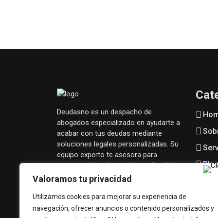
Cat
Deudasno es un despacho de
Ho
abogados especializado en ayudarte a
Sob
acabar con tus deudas mediante
soluciones legales personalizadas. Su
Serv
equipo experto te asesora para
Blo
encontrar la mejor opción en función
de tu situación financiera.
Valoramos tu privacidad
Síguenos en redes:
Utilizamos cookies para mejorar su experiencia de
navegación, ofrecer anuncios o contenido personalizados y