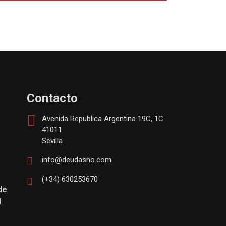
Contacto
Avenida Republica Argentina 19C, 1C
41011
Sevilla
info@deudasno.com
(+34) 630253670
de
l