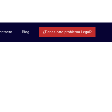
ontacto
Blog
¿Tienes otro problema Legal?
Categories:
home 1
>
home 1